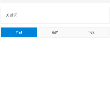
联系我们
关键词:
产品
新闻
下载