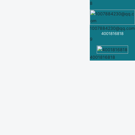
8
1007884230@qq.com
4001816818
9
4001816818